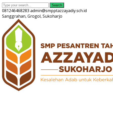
Search
081246468283
admin@smpptazzayadiy.sch.id
Sanggrahan, Grogol, Sukoharjo
Twitter
Facebook
Instagram
Youtube
Profile
Profile
Profile
Profile