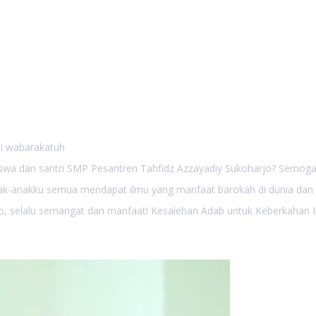
n Direktur Pendidik
en Tahfidz Azzayadiy
jo
i wabarakatuh
wa dan santri SMP Pesantren Tahfidz Azzayadiy Sukoharjo? Semoga 
k-anakku semua mendapat ilmu yang manfaat barokah di dunia dan di
o, selalu semangat dan manfaat! Kesalehan Adab untuk Keberkahan I