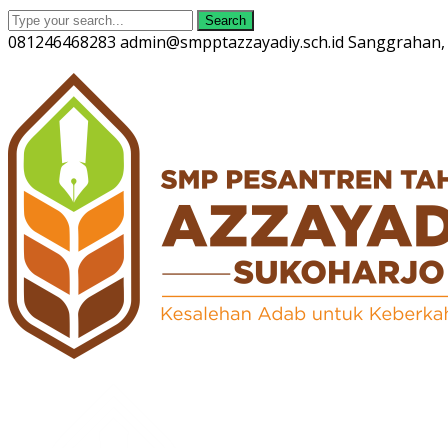
Search
081246468283
admin@smpptazzayadiy.sch.id
Sanggrahan, 
Twitter
Facebook
Instagram
Youtube
Profile
Profile
Profile
Profile