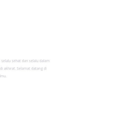
an SMP
selalu sehat dan selalu dalam
 akhirat. Selamat datang di
lmu.