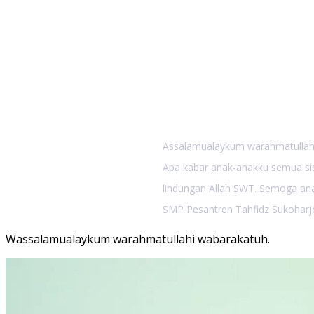
Sambuta
Pesantr
Sukohar
Assalamualaykum warahmatullah
Apa kabar anak-anakku semua sis
lindungan Allah SWT. Semoga ana
SMP Pesantren Tahfidz Sukoharj
Wassalamualaykum warahmatullahi wabarakatuh.