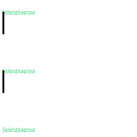
Dengan fasilitas yang telah disediakan diharapkan dapat
Selengkapnya
Program Tahfidz
Sebagai sekolah dengan basis pesantren mengedepankan 
Selengkapnya
Ekstrakulikuler
Setelah jam belajar selesai ada banyak kegiatan ekstrakul
Selengkapnya