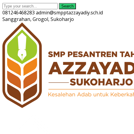
Search
081246468283
admin@smpptazzayadiy.sch.id
Sanggrahan, Grogol, Sukoharjo
Twitter
Facebook
Instagram
Youtube
Profile
Profile
Profile
Profile