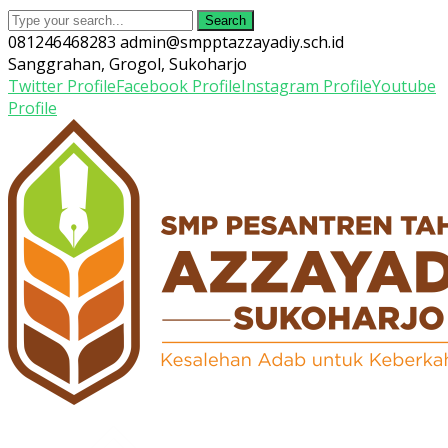
Search
081246468283
admin@smpptazzayadiy.sch.id
Sanggrahan, Grogol, Sukoharjo
Twitter Profile
Facebook Profile
Instagram Profile
Youtube
Profile