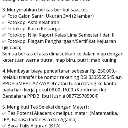
3. Menyerahkan berkas berikut saat tes :
✅ Foto Calon Santri Ukuran 3×4 (2 lembar)
✅ Fotokopi Akta Kelahiran
✅ Fotokopi Kartu Keluarga
✅ Fotokopi Nilai Raport Kelas Lima Semester I dan II
✅ Fotokopi Piagam Penghargaan/Sertifikat Kejuaran
(jika ada)
Semua berkas di atas dimasukkan ke dalam map dengan
ketentuan warna putra : map biru, putri : map kuning
4. Membayar biaya pendaftaran sebesar Rp. 250.000,-
melalui transfer ke nomor rekening BSI 3335555545 a.n
PPDB SMPPT AZZAYADIY atau tunai datang ke kantor
pada hari kerja pukul 08.00-16.00. (Konfirmasi ke
Bendahara PPDB, Ibu Husnia 087725705904)
5. Mengikuti Tes Seleksi dengan Materi :
✅ Tes Potensi Akademik meliputi materi (Matematika,
IPA, Bahasa Indonesia dan Agama)
✅ Baca Tulis Alquran (BTA)