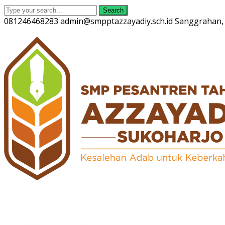
Search
081246468283
admin@smpptazzayadiy.sch.id
Sanggrahan, 
Twitter
Facebook
Instagram
Youtube
Profile
Profile
Profile
Profile