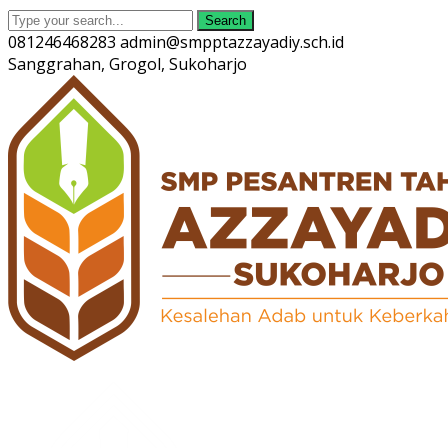
Search
081246468283
admin@smpptazzayadiy.sch.id
Sanggrahan, Grogol, Sukoharjo
Twitter
Facebook
Instagram
Youtube
Profile
Profile
Profile
Profile