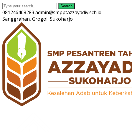
Search
081246468283
admin@smpptazzayadiy.sch.id
Sanggrahan, Grogol, Sukoharjo
Twitter
Facebook
Instagram
Youtube
Profile
Profile
Profile
Profile