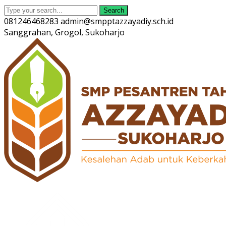
Search
081246468283
admin@smpptazzayadiy.sch.id
Sanggrahan, Grogol, Sukoharjo
Twitter
Facebook
Instagram
Youtube
Profile
Profile
Profile
Profile