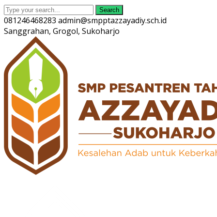
Search
081246468283
admin@smpptazzayadiy.sch.id
Sanggrahan, Grogol, Sukoharjo
Twitter
Facebook
Instagram
Youtube
Profile
Profile
Profile
Profile