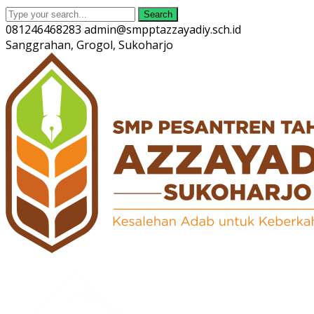
Search
081246468283
admin@smpptazzayadiy.sch.id
Sanggrahan, Grogol, Sukoharjo
Twitter
Facebook
Instagram
Youtube
Profile
Profile
Profile
Profile