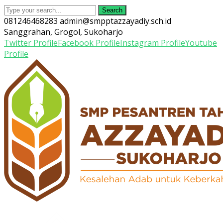
Search
081246468283
admin@smpptazzayadiy.sch.id
Sanggrahan, Grogol, Sukoharjo
Twitter Profile
Facebook Profile
Instagram Profile
Youtube
Profile