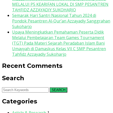
MELALUI P5 KEARIFAN LOKAL DI SMP PESANTREN
TAHFIDZ AZZAYADIY SUKOHARJO
Semarak Hari Santri Nasional Tahun 2024 di
Pondok Pesantren Al-Qur’an Azzayadiy Sanggrahan
Sukoharjo
Upaya Meningkatkan Pemahaman Peserta Didik
Melalui Pembelajaran Team Games Tournament
(TGT) Pada Materi Sejarah Peradaban Islam Bani
Umayyah di Damaskus Kelas VII C SMP Pesantren
Tahfidz Azzayadiy Sukoharjo
Recent Comments
Search
SEARCH
Categories
Article & Research
1