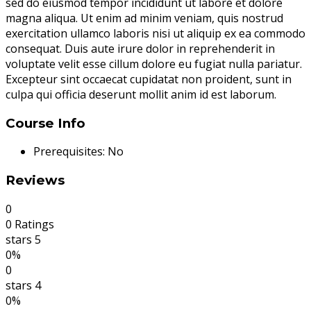
sed do eiusmod tempor incididunt ut labore et dolore
magna aliqua. Ut enim ad minim veniam, quis nostrud
exercitation ullamco laboris nisi ut aliquip ex ea commodo
consequat. Duis aute irure dolor in reprehenderit in
voluptate velit esse cillum dolore eu fugiat nulla pariatur.
Excepteur sint occaecat cupidatat non proident, sunt in
culpa qui officia deserunt mollit anim id est laborum.
Course Info
Prerequisites:
No
Reviews
0
0 Ratings
stars 5
0%
0
stars 4
0%