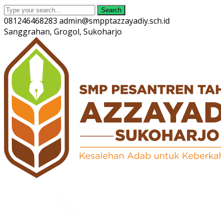
Search
081246468283
admin@smpptazzayadiy.sch.id
Sanggrahan, Grogol, Sukoharjo
Twitter
Facebook
Instagram
Youtube
Profile
Profile
Profile
Profile