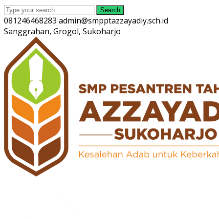
Search
081246468283
admin@smpptazzayadiy.sch.id
Sanggrahan, Grogol, Sukoharjo
Twitter
Facebook
Instagram
Youtube
Profile
Profile
Profile
Profile