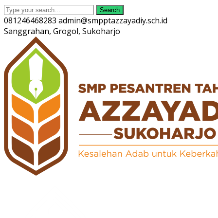
Search
081246468283
admin@smpptazzayadiy.sch.id
Sanggrahan, Grogol, Sukoharjo
Twitter
Facebook
Instagram
Youtube
Profile
Profile
Profile
Profile