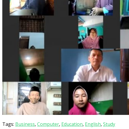
Tags:
Business
,
Computer
,
Education
,
English
,
Study