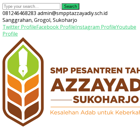
Search
081246468283
admin@smpptazzayadiy.sch.id
Sanggrahan, Grogol, Sukoharjo
Twitter Profile
Facebook Profile
Instagram Profile
Youtube
Profile