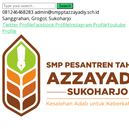
Search
081246468283
admin@smpptazzayadiy.sch.id
Sanggrahan, Grogol, Sukoharjo
Twitter Profile
Facebook Profile
Instagram Profile
Youtube
Profile